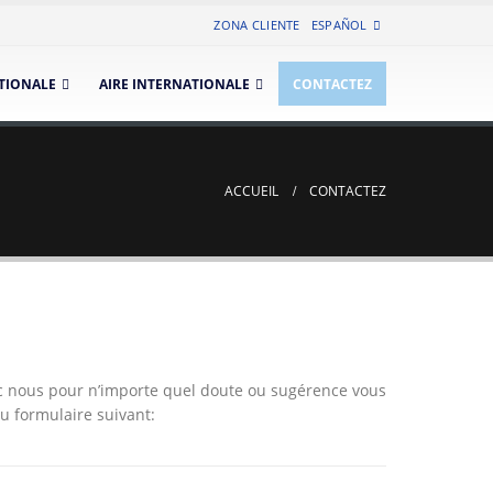
ZONA CLIENTE
ESPAÑOL
TIONALE
AIRE INTERNATIONALE
CONTACTEZ
ACCUEIL
CONTACTEZ
ec nous pour n’importe quel doute ou sugérence vous
du formulaire suivant: