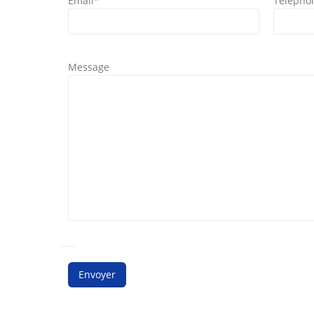
Email*
Télépho
Message