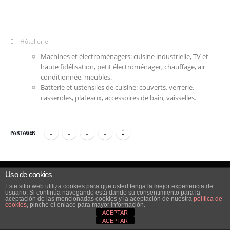
Hôtellerie
Machines et électroménagers: cuisine industrielle, TV et
haute fidélisation, petit électroménager, chauffage, air
conditionnée, meubles.
Batterie et ustensiles de cuisine: couverts, verrerie,
casseroles, plateaux, accessoires de bain, vaisselles.
PARTAGER
Uso de cookies
© Copyright 2016. Todos los derechos reservados. -
Aviso Legal
Este sitio web utiliza cookies para que usted tenga la mejor experiencia de
usuario. Si continúa navegando está dando su consentimiento para la
aceptación de las mencionadas cookies y la aceptación de nuestra
política de
cookies
, pinche el enlace para mayor información.
ACEPTAR
ACEPTAR