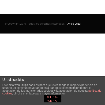
© Copyright 2016. Todos los derechos reservados. -
Aviso Legal
Uso de cookies
Este sitio web utiliza cookies para que usted tenga la mejor experiencia de
usuario. Si continúa navegando está dando su consentimiento para la
aceptación de las mencionadas cookies y la aceptación de nuestra
política de
cookies
, pinche el enlace para mayor información.
ACEPTAR
ACEPTAR