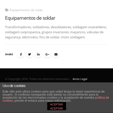
Equipamentos de solda
Equipamentos de soldar
Transformadores, soldadores, desoldadores, soldagem oxiacetileno,
soldagem oxipropanica, grupos inversores, maçaricos, válvulas de
segurança, eléctrodos, fios de soldar, moto soldagem.
SHARE
© Copyright 2016. Todos los derechos reservados. -
Aviso Legal
Uso de cookies
Este sitio web utiliza cookies para que usted tenga la mejor experiencia de
usuario. Si continúa navegando está dando su consentimiento para la
aceptación de las mencionadas cookies y la aceptación de nuestra
política de
cookies
, pinche el enlace para mayor información.
ACEPTAR
ACEPTAR